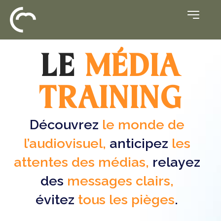
LE
MÉDIA
TRAINING
Découvrez
le monde de
l’audiovisuel,
anticipez
les
attentes des médias,
relayez
des
messages clairs,
évitez
tous les pièges
.